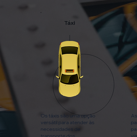
Táxi
Os táxis são uma opção
As
versátil para atender às
pa
necessidades de
pa
transporte dos
vi