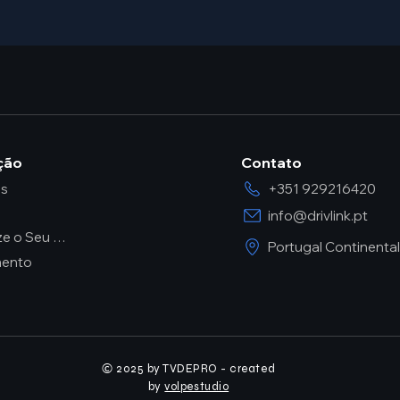
ção
Contato
ós
+351 929216420
info@drivlink.pt
Rentabilize o Seu Carro
Portugal Continental
mento
2025 by TVDEPRO - created
©
by
volpestudio