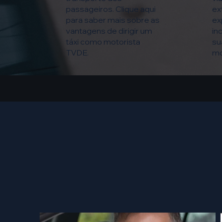
passageiros. Clique aqui
ex
para saber mais sobre as
ex
vantagens de dirigir um
in
táxi como motorista
su
TVDE.
mo