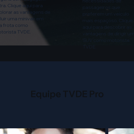
necessidades de
tra. Clique aqui para
passageiros que
plorar as vantagens de
preferem um veículo
cluir uma minivan em
mais espaçoso. Clique
a frota como
aqui para descobrir as
torista TVDE.
vantagens de dirigir u
SUV como motorista
TVDE.
Equipe TVDE Pro