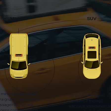
Minivan
SUV
 minivans são ideais
Os SUVs oferecem
ra grupos maiores de
conforto e espaço
ssageiros ou para
adicional, atendendo à
agens com bagagem