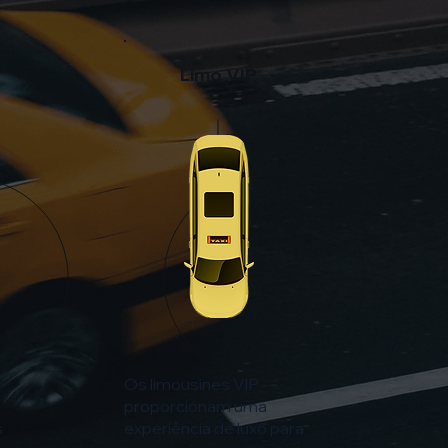
Limo VIP
Os limousines VIP
proporcionam uma
s
experiência de luxo para