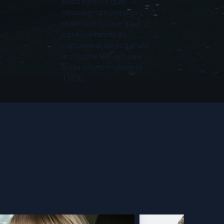
passageiros que
desejam um serviço
premium. Clique aqui
para conhecer as
vantagens de incluir um
m
limousine VIP em sua
frota como motorista
TVDE.